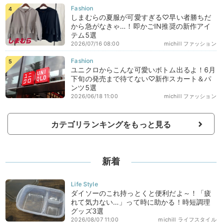
しまむらの夏服が可愛すぎる♡早い者勝ちだ
から急がなきゃ…！即かごIN推奨の新作アイ
テム5選
2026/07/16 08:00
michill ファッション
ユニクロからこんな可愛いボトム出るよ！6月
下旬の発売まで待てない♡新作スカート＆パ
ンツ5選
2026/06/18 11:00
michill ファッション
カテゴリランキングをもっと見る
新着
ダイソーのこれ持っとくと便利だよ～！「疲
れて気力ない…」って時に助かる！時短調理
グッズ3選
2026/08/07 11:00
michill ライフスタイル