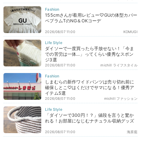
155cmさんが着用レビュー♡GUの体型カバー
ペプラムTのNG＆OKコーデ
2026/08/07 11:00
KOMUGI
ダイソーで一度買ったら手放せない！「今ま
での苦労は一体…」ってくらい優秀なスポン
ジ3選
2026/08/07 11:00
michill ライフスタイル
しまむらの新作ワイドパンツは売り切れ前に
確保しとこ♡はくだけでサマになる！優秀ア
イテム5選
2026/08/07 11:00
michill ファッション
「ダイソーで300円！？」値段を言うと驚か
れる！お部屋になじむナチュラル収納グッズ
2026/08/07 11:00
海原藍