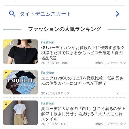
ファッションの人気ランキング
GUカーディガンがお値段以上に優秀すぎる♡
羽織るだけで決まるからヘビロテ確定！夏の
名品5選
2026/07/16 11:00
michill ファッション
ユニクロvsGUのミニTを徹底比較！低身長さ
んの体型カバーにはどっちが正解？
2026/07/20 11:00
Kim．
夏コーデに大活躍の「白T」はこう着るのが正
解♡手抜きに見せず垢抜ける！大人のこなれ
スタイル
2026/06/21 11:00
michill ファッション