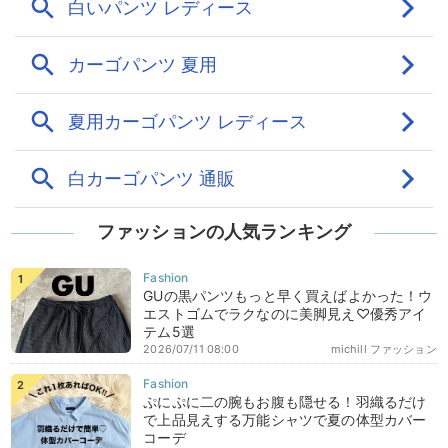
ファッションの人気ランキング
GUの黒パンツもっと早く買えばよかった！ウ
エストゴムでラクなのに美脚見え♡優秀アイ
テム5選
2026/07/11 08:00
michill ファッション
ぷにぷに二の腕もお腹も隠せる！羽織るだけ
で上品見えする万能シャツで夏の体型カバー
コーデ