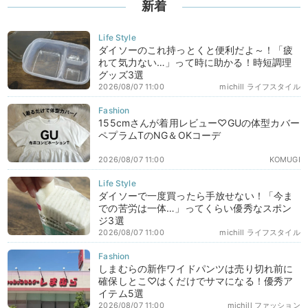
新着
ダイソーのこれ持っとくと便利だよ～！「疲
れて気力ない…」って時に助かる！時短調理
グッズ3選
2026/08/07 11:00
michill ライフスタイル
155cmさんが着用レビュー♡GUの体型カバー
ペプラムTのNG＆OKコーデ
2026/08/07 11:00
KOMUGI
ダイソーで一度買ったら手放せない！「今ま
での苦労は一体…」ってくらい優秀なスポン
ジ3選
2026/08/07 11:00
michill ライフスタイル
しまむらの新作ワイドパンツは売り切れ前に
確保しとこ♡はくだけでサマになる！優秀ア
イテム5選
2026/08/07 11:00
michill ファッション