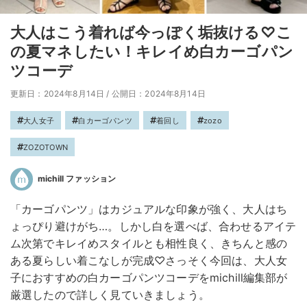
大人はこう着れば今っぽく垢抜ける♡こ
の夏マネしたい！キレイめ白カーゴパン
ツコーデ
更新日：2024年8月14日
/
公開日：2024年8月14日
大人女子
白カーゴパンツ
着回し
zozo
ZOZOTOWN
michill ファッション
「カーゴパンツ」はカジュアルな印象が強く、大人はち
ょっぴり避けがち…。しかし白を選べば、合わせるアイテ
ム次第でキレイめスタイルとも相性良く、きちんと感の
ある夏らしい着こなしが完成♡さっそく今回は、大人女
子におすすめの白カーゴパンツコーデをmichill編集部が
厳選したので詳しく見ていきましょう。