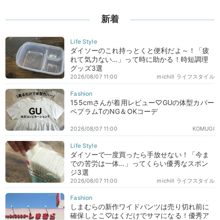
新着
ダイソーのこれ持っとくと便利だよ～！「疲
れて気力ない…」って時に助かる！時短調理
グッズ3選
2026/08/07 11:00
michill ライフスタイル
155cmさんが着用レビュー♡GUの体型カバー
ペプラムTのNG＆OKコーデ
2026/08/07 11:00
KOMUGI
ダイソーで一度買ったら手放せない！「今ま
での苦労は一体…」ってくらい優秀なスポン
ジ3選
2026/08/07 11:00
michill ライフスタイル
しまむらの新作ワイドパンツは売り切れ前に
確保しとこ♡はくだけでサマになる！優秀ア