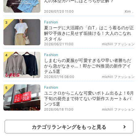
んの体型カバーにはどっちが正解？
2026/07/20 11:00
Kim．
夏コーデに大活躍の「白T」はこう着るのが正
解♡手抜きに見せず垢抜ける！大人のこなれ
スタイル
2026/06/21 11:00
michill ファッション
しまむらの夏服が可愛すぎる♡早い者勝ちだ
から急がなきゃ…！即かごIN推奨の新作アイ
テム5選
2026/07/16 08:00
michill ファッション
ユニクロからこんな可愛いボトム出るよ！6月
下旬の発売まで待てない♡新作スカート＆パ
ンツ5選
2026/06/18 11:00
michill ファッション
カテゴリランキングをもっと見る