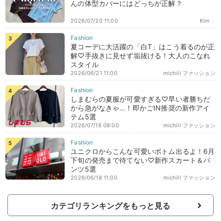
んの体型カバーにはどっちが正解？
2026/07/20 11:00
Kim．
夏コーデに大活躍の「白T」はこう着るのが正
解♡手抜きに見せず垢抜ける！大人のこなれ
スタイル
2026/06/21 11:00
michill ファッション
しまむらの夏服が可愛すぎる♡早い者勝ちだ
から急がなきゃ…！即かごIN推奨の新作アイ
テム5選
2026/07/16 08:00
michill ファッション
ユニクロからこんな可愛いボトム出るよ！6月
下旬の発売まで待てない♡新作スカート＆パ
ンツ5選
2026/06/18 11:00
michill ファッション
カテゴリランキングをもっと見る