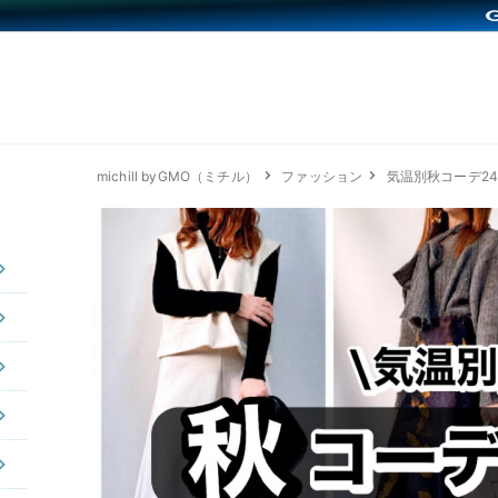
michill byGMO（ミチル）
ファッション
気温別秋コーデ2