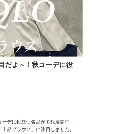
目だよ～！秋コーデに役
ス
コーデに役立つ名品が多数展開中！
得な「上品ブラウス」に注目しました。