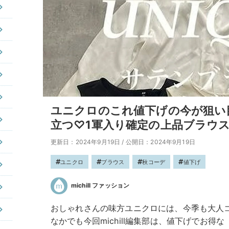
ユニクロのこれ値下げの今が狙い
立つ♡1軍入り確定の上品ブラウ
更新日：2024年9月19日
/
公開日：2024年9月19日
ユニクロ
ブラウス
秋コーデ
値下げ
michill ファッション
おしゃれさんの味方ユニクロには、今季も大人
なかでも今回michill編集部は、値下げでお