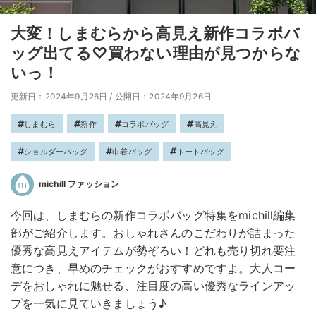
大変！しまむらから高見え新作コラボバ
ッグ出てる♡買わない理由が見つからな
いっ！
更新日：2024年9月26日
/
公開日：2024年9月26日
しまむら
新作
コラボバッグ
高見え
ショルダーバッグ
巾着バッグ
トートバッグ
michill ファッション
今回は、しまむらの新作コラボバッグ特集をmichill編集
部がご紹介します。おしゃれさんのこだわりが詰まった
優秀な高見えアイテムが勢ぞろい！どれも売り切れ要注
意につき、早めのチェックがおすすめですよ。大人コー
デをおしゃれに魅せる、注目度の高い優秀なラインアッ
プを一気に見ていきましょう♪