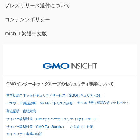
プレスリリース送付について
コンテンツポリシー
michill 繁體中文版
GMOインターネットグループのセキュリティ事業について
世界初総合ネットセキュリティサービス「GMOセキュリティ24」
セキュリティ相談AIチャットボット
パスワード漏洩診断
Webサイトリスク診断
実在証明・盗聴対策
サイバー攻撃対策（GMOサイバーセキュリティ byイエラエ）
サイバー攻撃対策（GMO Flatt Security）
なりすまし対策
セキュリティ事業の軌跡