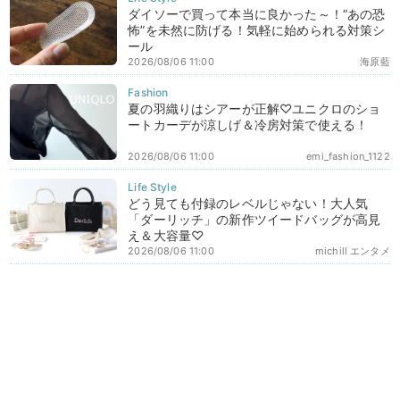
ダイソーで買って本当に良かった～！“あの恐
怖”を未然に防げる！気軽に始められる対策シ
ール
2026/08/06 11:00
海原藍
夏の羽織りはシアーが正解♡ユニクロのショ
ートカーデが涼しげ＆冷房対策で使える！
2026/08/06 11:00
emi_fashion_1122
どう見ても付録のレベルじゃない！大人気
「ダーリッチ」の新作ツイードバッグが高見
え＆大容量♡
2026/08/06 11:00
michill エンタメ