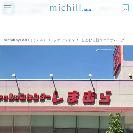
アプリでmichillが
無料ダウンロード
もっと便利に
michill byGMO（ミチル）
ファッション
しまむら新作コラボバッグ