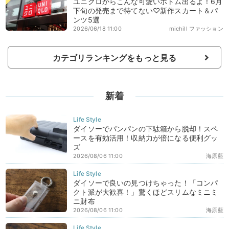
ユニクロからこんな可愛いボトム出るよ！6月
下旬の発売まで待てない♡新作スカート＆パ
ンツ5選
2026/06/18 11:00
michill ファッション
カテゴリランキングをもっと見る
新着
ダイソーでパンパンの下駄箱から脱却！スペ
ースを有効活用！収納力が倍になる便利グッ
ズ
2026/08/06 11:00
海原藍
ダイソーで良いの見つけちゃった！「コンパ
クト派が大歓喜！」驚くほどスリムなミニミ
ニ財布
2026/08/06 11:00
海原藍