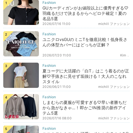
GUカーディガンがお値段以上に優秀すぎる♡
羽織るだけで決まるからヘビロテ確定！夏の
名品5選
2026/07/16 11:00
michill ファッション
ユニクロvsGUのミニTを徹底比較！低身長さ
んの体型カバーにはどっちが正解？
2026/07/20 11:00
Kim．
夏コーデに大活躍の「白T」はこう着るのが正
解♡手抜きに見せず垢抜ける！大人のこなれ
スタイル
2026/06/21 11:00
michill ファッション
しまむらの夏服が可愛すぎる♡早い者勝ちだ
から急がなきゃ…！即かごIN推奨の新作アイ
テム5選
2026/07/16 08:00
michill ファッション