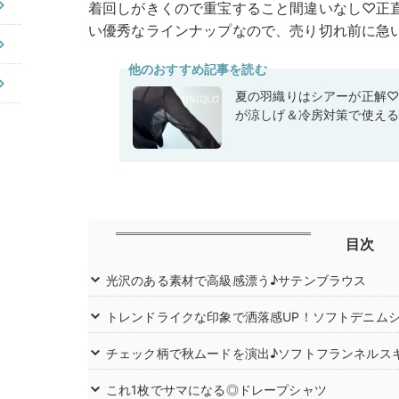
着回しがきくので重宝すること間違いなし♡正
い優秀なラインナップなので、売り切れ前に急
他のおすすめ記事を読む
夏の羽織りはシアーが正解
が涼しげ＆冷房対策で使え
目次
光沢のある素材で高級感漂う♪サテンブラウス
トレンドライクな印象で洒落感UP！ソフトデニム
チェック柄で秋ムードを演出♪ソフトフランネルス
これ1枚でサマになる◎ドレープシャツ