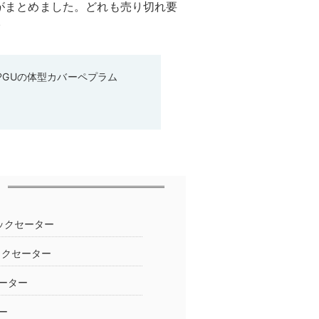
集部がまとめました。どれも売り切れ要
♪
♡GUの体型カバーペプラム
ックセーター
ックセーター
ーター
ー