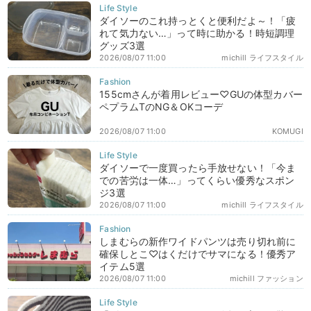
ダイソーのこれ持っとくと便利だよ～！「疲
れて気力ない…」って時に助かる！時短調理
グッズ3選
2026/08/07 11:00
michill ライフスタイル
155cmさんが着用レビュー♡GUの体型カバー
ペプラムTのNG＆OKコーデ
2026/08/07 11:00
KOMUGI
ダイソーで一度買ったら手放せない！「今ま
での苦労は一体…」ってくらい優秀なスポン
ジ3選
2026/08/07 11:00
michill ライフスタイル
しまむらの新作ワイドパンツは売り切れ前に
確保しとこ♡はくだけでサマになる！優秀ア
イテム5選
2026/08/07 11:00
michill ファッション