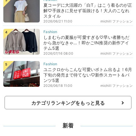
夏コーデに大活躍の「白T」はこう着るのが正
解♡手抜きに見せず垢抜ける！大人のこなれ
スタイル
2026/06/21 11:00
michill ファッション
しまむらの夏服が可愛すぎる♡早い者勝ちだ
から急がなきゃ…！即かごIN推奨の新作アイ
テム5選
2026/07/16 08:00
michill ファッション
ユニクロからこんな可愛いボトム出るよ！6月
下旬の発売まで待てない♡新作スカート＆パ
ンツ5選
2026/06/18 11:00
michill ファッション
カテゴリランキングをもっと見る
新着