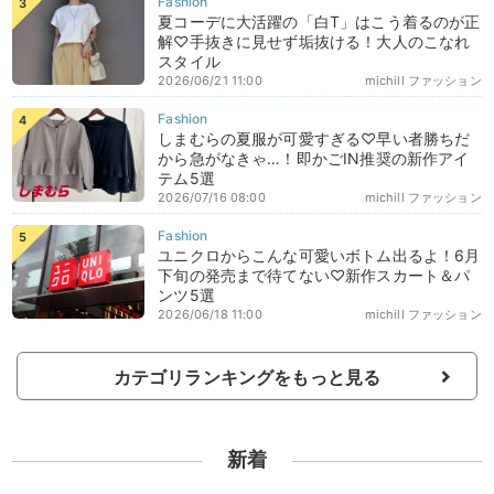
夏コーデに大活躍の「白T」はこう着るのが正
解♡手抜きに見せず垢抜ける！大人のこなれ
スタイル
2026/06/21 11:00
michill ファッション
しまむらの夏服が可愛すぎる♡早い者勝ちだ
から急がなきゃ…！即かごIN推奨の新作アイ
テム5選
2026/07/16 08:00
michill ファッション
ユニクロからこんな可愛いボトム出るよ！6月
下旬の発売まで待てない♡新作スカート＆パ
ンツ5選
2026/06/18 11:00
michill ファッション
カテゴリランキングをもっと見る
新着