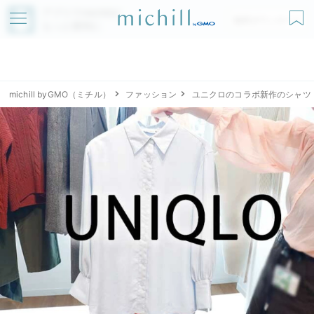
アプリでmichillが
無料ダウンロード
もっと便利に
michill byGMO（ミチル）
ファッション
ユニクロのコラボ新作のシャツ