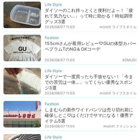
ダイソーのこれ持っとくと便利だよ～！「疲
れて気力ない…」って時に助かる！時短調理
グッズ3選
2026/08/07 11:00
michill ライフスタイル
155cmさんが着用レビュー♡GUの体型カバー
ペプラムTのNG＆OKコーデ
2026/08/07 11:00
KOMUGI
ダイソーで一度買ったら手放せない！「今ま
での苦労は一体…」ってくらい優秀なスポン
ジ3選
2026/08/07 11:00
michill ライフスタイル
しまむらの新作ワイドパンツは売り切れ前に
確保しとこ♡はくだけでサマになる！優秀ア
イテム5選
2026/08/07 11:00
michill ファッション