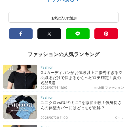
ファッションの人気ランキング
GUカーディガンがお値段以上に優秀すぎる♡
羽織るだけで決まるからヘビロテ確定！夏の
名品5選
2026/07/16 11:00
michill ファッション
ユニクロvsGUのミニTを徹底比較！低身長さ
んの体型カバーにはどっちが正解？
2026/07/20 11:00
Kim．