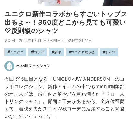
ユニクロ新作コラボからすごいトップス
出るよ～！360度どこから見ても可愛い
♡反則級のシャツ
更新日：2024年10月11日
/
公開日：2024年10月11日
ユニクロ
コラボ
新作
ユニクロ展示会
シャツ
michill ファッション
今回で15回目となる「UNIQLO×JW ANDERSON」のコ
ラボコレクション。新作アイテムの中でもmichill編集部
のオススメは、端正さと華やぎを兼ね備えた『ドロース
トリングシャツ』。背面に工夫があるから、全方位可愛
くて、着映え力がスゴイ♡秋コーデに活躍すること間違
いなしのアイテムです！