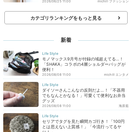
2026/06/25 11:00
michill ファッション
カテゴリランキングをもっと見る
新着
モノマックス9月号が付録の域超えてる…！
「SHAKA」コラボの4層ショルダーバッグが
便利！
2026/08/08 11:00
michill エンタメ
ダイソーさんこんなの反則だよ…！「不器用
でもなんとかなる！」可愛くて便利なお弁当
グッズ
2026/08/08 11:00
海原藍
セリアでタグを見た瞬間カゴ行き！「100円
とは思えない上質感！」「今流行ってるヤ
ツ！」