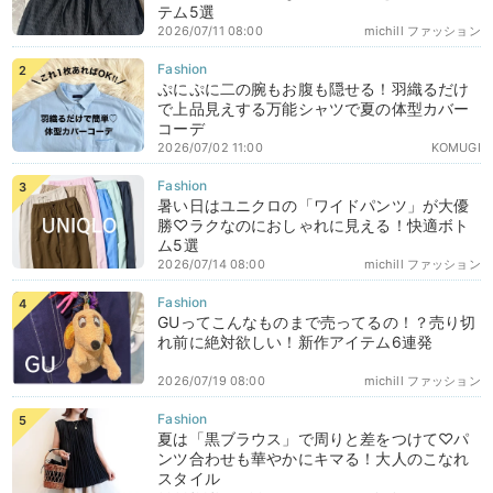
テム5選
2026/07/11 08:00
michill ファッション
ぷにぷに二の腕もお腹も隠せる！羽織るだけ
で上品見えする万能シャツで夏の体型カバー
コーデ
2026/07/02 11:00
KOMUGI
暑い日はユニクロの「ワイドパンツ」が大優
勝♡ラクなのにおしゃれに見える！快適ボト
ム5選
2026/07/14 08:00
michill ファッション
GUってこんなものまで売ってるの！？売り切
れ前に絶対欲しい！新作アイテム6連発
2026/07/19 08:00
michill ファッション
夏は「黒ブラウス」で周りと差をつけて♡パ
ンツ合わせも華やかにキマる！大人のこなれ
スタイル