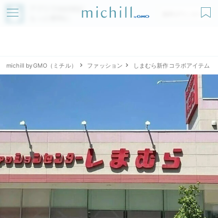
アプリでmichillが
無料ダウンロード
もっと便利に
michill byGMO（ミチル）
ファッション
しまむら新作コラボアイテム