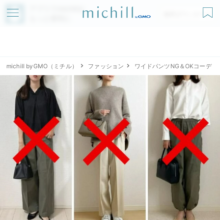
アプリでmichillが
無料ダウンロード
もっと便利に
michill byGMO（ミチル）
ファッション
ワイドパンツNG＆OKコーデ