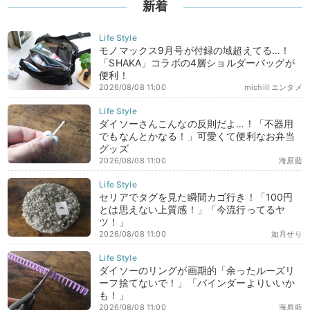
新着
モノマックス9月号が付録の域超えてる…！
「SHAKA」コラボの4層ショルダーバッグが
便利！
2026/08/08 11:00
michill エンタメ
ダイソーさんこんなの反則だよ…！「不器用
でもなんとかなる！」可愛くて便利なお弁当
グッズ
2026/08/08 11:00
海原藍
セリアでタグを見た瞬間カゴ行き！「100円
とは思えない上質感！」「今流行ってるヤ
ツ！」
2026/08/08 11:00
如月せり
ダイソーのリングが画期的「余ったルーズリ
ーフ捨てないで！」「バインダーよりいいか
も！」
2026/08/08 11:00
海原藍