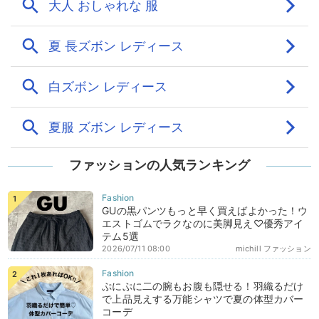
ファッションの人気ランキング
GUの黒パンツもっと早く買えばよかった！ウ
エストゴムでラクなのに美脚見え♡優秀アイ
テム5選
2026/07/11 08:00
michill ファッション
ぷにぷに二の腕もお腹も隠せる！羽織るだけ
で上品見えする万能シャツで夏の体型カバー
コーデ