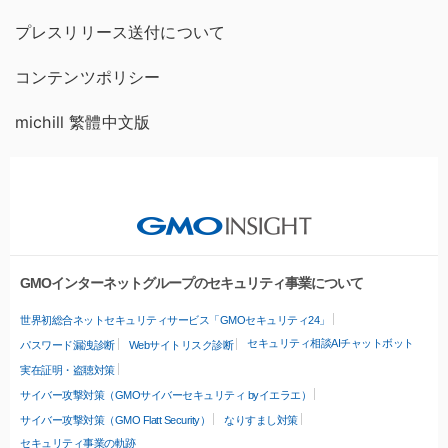
プレスリリース送付について
コンテンツポリシー
michill 繁體中文版
GMOインターネットグループのセキュリティ事業について
世界初総合ネットセキュリティサービス「GMOセキュリティ24」
セキュリティ相談AIチャットボット
パスワード漏洩診断
Webサイトリスク診断
実在証明・盗聴対策
サイバー攻撃対策（GMOサイバーセキュリティ byイエラエ）
サイバー攻撃対策（GMO Flatt Security）
なりすまし対策
セキュリティ事業の軌跡