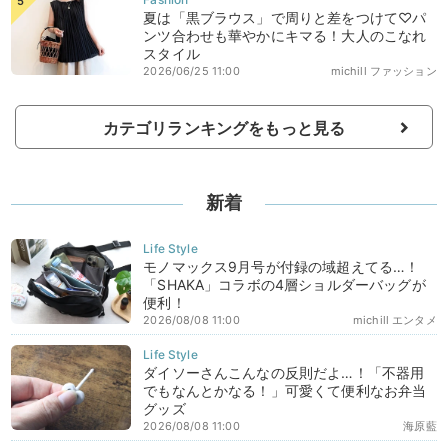
夏は「黒ブラウス」で周りと差をつけて♡パ
ンツ合わせも華やかにキマる！大人のこなれ
スタイル
2026/06/25 11:00
michill ファッション
カテゴリランキングをもっと見る
新着
モノマックス9月号が付録の域超えてる…！
「SHAKA」コラボの4層ショルダーバッグが
便利！
2026/08/08 11:00
michill エンタメ
ダイソーさんこんなの反則だよ…！「不器用
でもなんとかなる！」可愛くて便利なお弁当
グッズ
2026/08/08 11:00
海原藍