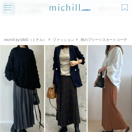
アプリでmichillが
無料ダウンロード
もっと便利に
michill byGMO（ミチル）
ファッション
秋のプリーツスカートコーデ