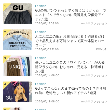
GUの黒パンツもっと早く買えばよかった！ウ
エストゴムでラクなのに美脚見え♡優秀アイ
テム5選
2026/07/11 08:00
michill ファッション
ぷにぷに二の腕もお腹も隠せる！羽織るだけ
で上品見えする万能シャツで夏の体型カバー
コーデ
2026/07/02 11:00
KOMUGI
暑い日はユニクロの「ワイドパンツ」が大優
勝♡ラクなのにおしゃれに見える！快適ボト
ム5選
2026/07/14 08:00
michill ファッション
GUってこんなものまで売ってるの！？売り切
れ前に絶対欲しい！新作アイテム6連発
2026/07/19 08:00
michill ファッション