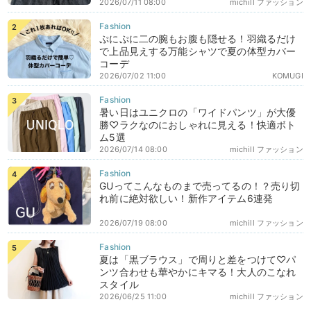
2026/07/11 08:00
michill ファッション
ぷにぷに二の腕もお腹も隠せる！羽織るだけ
で上品見えする万能シャツで夏の体型カバー
コーデ
2026/07/02 11:00
KOMUGI
暑い日はユニクロの「ワイドパンツ」が大優
勝♡ラクなのにおしゃれに見える！快適ボト
ム5選
2026/07/14 08:00
michill ファッション
GUってこんなものまで売ってるの！？売り切
れ前に絶対欲しい！新作アイテム6連発
2026/07/19 08:00
michill ファッション
夏は「黒ブラウス」で周りと差をつけて♡パ
ンツ合わせも華やかにキマる！大人のこなれ
スタイル
2026/06/25 11:00
michill ファッション