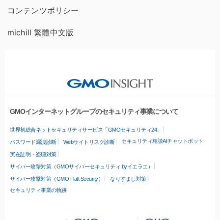
コンテンツポリシー
michill 繁體中文版
GMOインターネットグループのセキュリティ事業について
世界初総合ネットセキュリティサービス「GMOセキュリティ24」
セキュリティ相談AIチャットボット
パスワード漏洩診断
Webサイトリスク診断
実在証明・盗聴対策
サイバー攻撃対策（GMOサイバーセキュリティ byイエラエ）
サイバー攻撃対策（GMO Flatt Security）
なりすまし対策
セキュリティ事業の軌跡