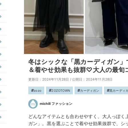
冬はシックな「黒カーディガン」
＆着やせ効果も抜群♡大人の最旬
更新日：2024年11月28日
/
公開日：2024年11月28日
zozo
ZOZOTOWN
カーディガン
黒カーディ
michill ファッション
どんなアイテムとも合わせやすく、大人っぽく
ガン」。黒を選ぶことで着やせ効果抜群で、シ