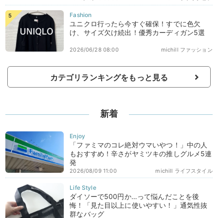
ユニクロ行ったら今すぐ確保！すでに色欠
け、サイズ欠け続出！優秀カーディガン5選
2026/06/28 08:00
michill ファッション
カテゴリランキングをもっと見る
新着
「ファミマのコレ絶対ウマいやつ！」中の人
もおすすめ！辛さがヤミツキの推しグルメ5連
発
2026/08/09 11:00
michill ライフスタイル
ダイソーで500円か…って悩んだことを後
悔！「見た目以上に使いやすい！」通気性抜
群なバッグ