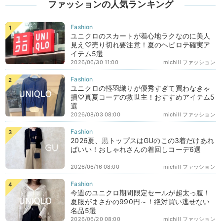
ファッションの人気ランキング
ユニクロのスカートが着心地ラクなのに美人
見え♡売り切れ要注意！夏のヘビロテ確実ア
イテム5選
2026/06/30 11:00
michill ファッション
ユニクロの軽羽織りが優秀すぎて買わなきゃ
損♡真夏コーデの救世主！おすすめアイテム5
選
2026/08/03 08:00
michill ファッション
2026夏、黒トップスはGUのこの3着だけあれ
ばいい！おしゃれさんの着回しコーデ6選
2026/06/16 08:00
michill ファッション
今週のユニクロ期間限定セールが超太っ腹！
夏服がまさかの990円～！絶対買い逃せない
名品5選
2026/06/20 08:00
michill ファッション