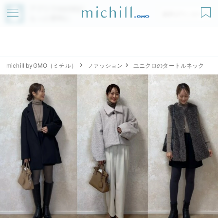
アプリでmichillが
無料ダウンロード
もっと便利に
michill byGMO（ミチル）
ファッション
ユニクロのタートルネック