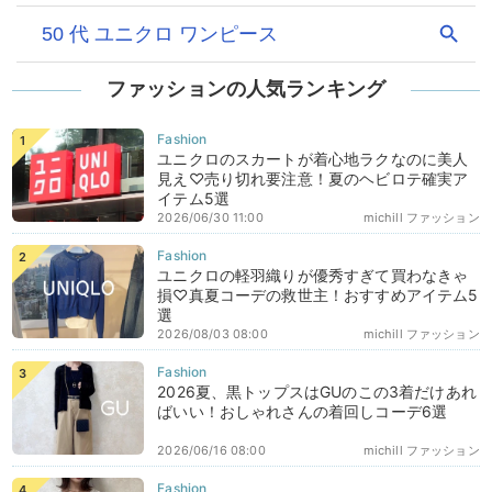
ファッションの人気ランキング
ユニクロのスカートが着心地ラクなのに美人
見え♡売り切れ要注意！夏のヘビロテ確実ア
イテム5選
2026/06/30 11:00
michill ファッション
ユニクロの軽羽織りが優秀すぎて買わなきゃ
損♡真夏コーデの救世主！おすすめアイテム5
選
2026/08/03 08:00
michill ファッション
2026夏、黒トップスはGUのこの3着だけあれ
ばいい！おしゃれさんの着回しコーデ6選
2026/06/16 08:00
michill ファッション