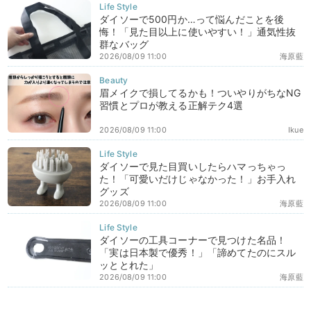
ダイソーで500円か…って悩んだことを後
悔！「見た目以上に使いやすい！」通気性抜
群なバッグ
2026/08/09 11:00
海原藍
眉メイクで損してるかも！ついやりがちなNG
習慣とプロが教える正解テク4選
2026/08/09 11:00
Ikue
ダイソーで見た目買いしたらハマっちゃっ
た！「可愛いだけじゃなかった！」お手入れ
グッズ
2026/08/09 11:00
海原藍
ダイソーの工具コーナーで見つけた名品！
「実は日本製で優秀！」「諦めてたのにスル
ッととれた」
2026/08/09 11:00
海原藍