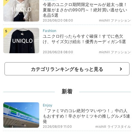
今週のユニクロ期間限定セールが超太っ腹！
夏服がまさかの990円～！絶対買い逃せない
名品5選
2026/06/20 08:00
michill ファッション
ユニクロ行ったら今すぐ確保！すでに色欠
け、サイズ欠け続出！優秀カーディガン5選
2026/06/28 08:00
michill ファッション
カテゴリランキングをもっと見る
新着
「ファミマのコレ絶対ウマいやつ！」中の人
もおすすめ！辛さがヤミツキの推しグルメ5連
発
2026/08/09 11:00
michill ライフスタイル