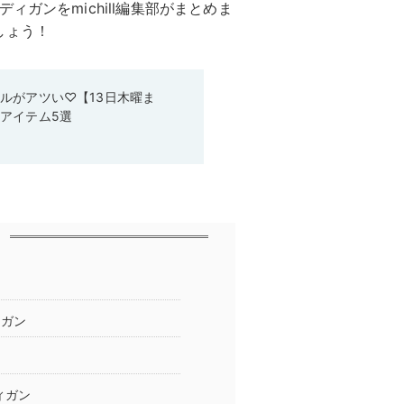
ガンをmichill編集部がまとめま
しょう！
ルがアツい♡【13日木曜ま
アイテム5選
ィガン
ィガン