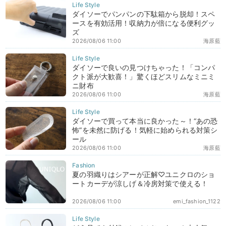
ダイソーでパンパンの下駄箱から脱却！スペ
ースを有効活用！収納力が倍になる便利グッ
ズ
2026/08/06 11:00
海原藍
ダイソーで良いの見つけちゃった！「コンパ
クト派が大歓喜！」驚くほどスリムなミニミ
ニ財布
2026/08/06 11:00
海原藍
ダイソーで買って本当に良かった～！“あの恐
怖”を未然に防げる！気軽に始められる対策シ
ール
2026/08/06 11:00
海原藍
夏の羽織りはシアーが正解♡ユニクロのショ
ートカーデが涼しげ＆冷房対策で使える！
2026/08/06 11:00
emi_fashion_1122