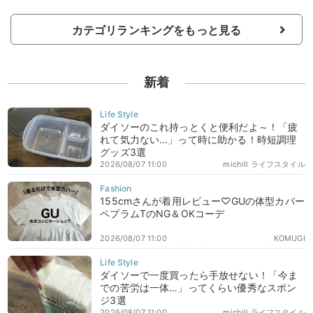
カテゴリランキングをもっと見る
新着
ダイソーのこれ持っとくと便利だよ～！「疲
れて気力ない…」って時に助かる！時短調理
グッズ3選
2026/08/07 11:00
michill ライフスタイル
155cmさんが着用レビュー♡GUの体型カバー
ペプラムTのNG＆OKコーデ
2026/08/07 11:00
KOMUGI
ダイソーで一度買ったら手放せない！「今ま
での苦労は一体…」ってくらい優秀なスポン
ジ3選
2026/08/07 11:00
michill ライフスタイル