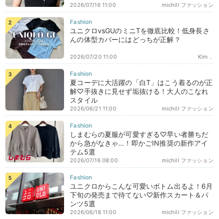
2026/07/16 11:00
michill ファッション
ユニクロvsGUのミニTを徹底比較！低身長さ
んの体型カバーにはどっちが正解？
2026/07/20 11:00
Kim．
夏コーデに大活躍の「白T」はこう着るのが正
解♡手抜きに見せず垢抜ける！大人のこなれ
スタイル
2026/06/21 11:00
michill ファッション
しまむらの夏服が可愛すぎる♡早い者勝ちだ
から急がなきゃ…！即かごIN推奨の新作アイ
テム5選
2026/07/16 08:00
michill ファッション
ユニクロからこんな可愛いボトム出るよ！6月
下旬の発売まで待てない♡新作スカート＆パ
ンツ5選
2026/06/18 11:00
michill ファッション