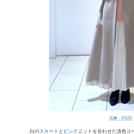
出典：ZOZO
白の
スカート
と
ピンク
ニットを合わせた淡色コ