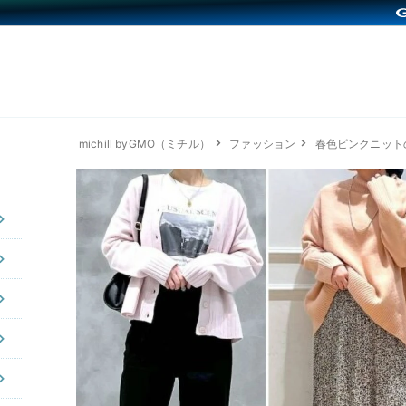
michill byGMO（ミチル）
ファッション
春色ピンクニット