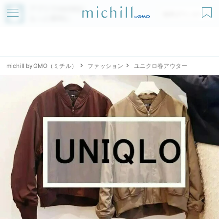
アプリでmichillが
無料ダウンロード
もっと便利に
michill byGMO（ミチル）
ファッション
ユニクロ春アウター