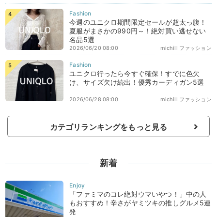
今週のユニクロ期間限定セールが超太っ腹！
夏服がまさかの990円～！絶対買い逃せない
名品5選
2026/06/20 08:00
michill ファッション
ユニクロ行ったら今すぐ確保！すでに色欠
け、サイズ欠け続出！優秀カーディガン5選
2026/06/28 08:00
michill ファッション
カテゴリランキングをもっと見る
新着
「ファミマのコレ絶対ウマいやつ！」中の人
もおすすめ！辛さがヤミツキの推しグルメ5連
発