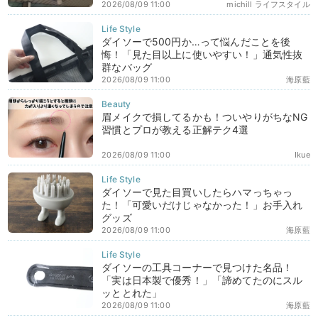
2026/08/09 11:00
michill ライフスタイル
ダイソーで500円か…って悩んだことを後
悔！「見た目以上に使いやすい！」通気性抜
群なバッグ
2026/08/09 11:00
海原藍
眉メイクで損してるかも！ついやりがちなNG
習慣とプロが教える正解テク4選
2026/08/09 11:00
Ikue
ダイソーで見た目買いしたらハマっちゃっ
た！「可愛いだけじゃなかった！」お手入れ
グッズ
2026/08/09 11:00
海原藍
ダイソーの工具コーナーで見つけた名品！
「実は日本製で優秀！」「諦めてたのにスル
ッととれた」
2026/08/09 11:00
海原藍