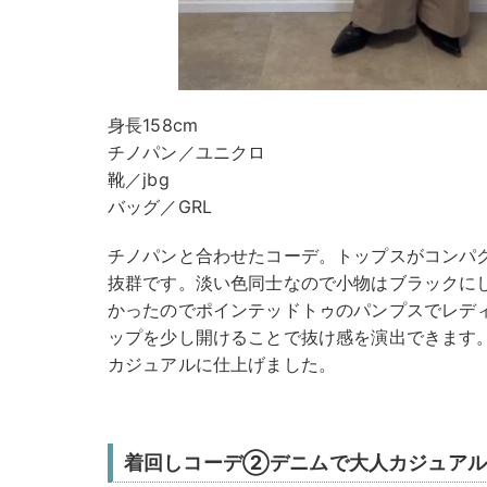
身長158cm
チノパン／ユニクロ
靴／jbg
バッグ／GRL
チノパンと合わせたコーデ。トップスがコンパ
抜群です。淡い色同士なので小物はブラックに
かったのでポインテッドトゥのパンプスでレデ
ップを少し開けることで抜け感を演出できます
カジュアルに仕上げました。
着回しコーデ②デニムで大人カジュアル