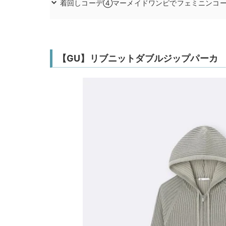
着回しコーデ④マーメイドワンピでフェミニンコ
【GU】リブニットダブルジップパーカ