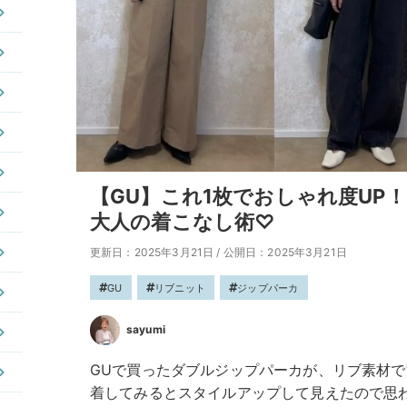
【GU】これ1枚でおしゃれ度UP
大人の着こなし術♡
更新日：2025年3月21日
/
公開日：2025年3月21日
GU
リブニット
ジップパーカ
sayumi
GUで買ったダブルジップパーカが、リブ素材
着してみるとスタイルアップして見えたので思