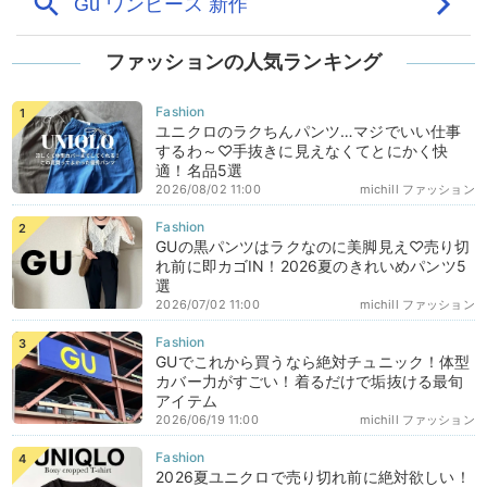
ファッションの人気ランキング
ユニクロのラクちんパンツ…マジでいい仕事
するわ～♡手抜きに見えなくてとにかく快
適！名品5選
2026/08/02 11:00
michill ファッション
GUの黒パンツはラクなのに美脚見え♡売り切
れ前に即カゴIN！2026夏のきれいめパンツ5
選
2026/07/02 11:00
michill ファッション
GUでこれから買うなら絶対チュニック！体型
カバー力がすごい！着るだけで垢抜ける最旬
アイテム
2026/06/19 11:00
michill ファッション
2026夏ユニクロで売り切れ前に絶対欲しい！