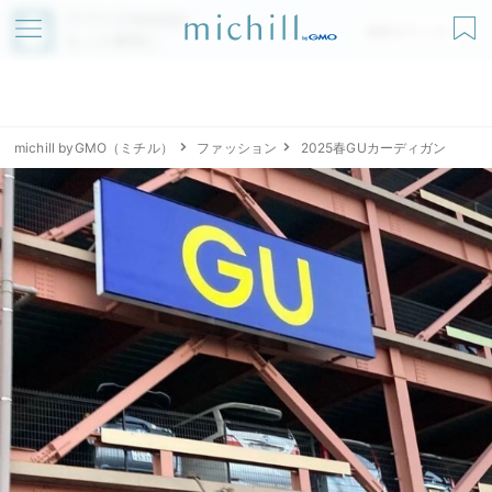
アプリでmichillが
無料ダウンロード
もっと便利に
michill byGMO（ミチル）
ファッション
2025春GUカーディガン