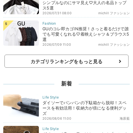
シンプルなのにサマ見え♡大人の名品トップ
ス5選
2026/07/31 08:00
michill ファッション
GUのコレ即カゴIN推奨！さっと着るだけで誰
でも可愛くなれる♡着映えシャツ＆ブラウス5
選
2026/07/09 11:00
michill ファッション
カテゴリランキングをもっと見る
新着
ダイソーでパンパンの下駄箱から脱却！スペ
ースを有効活用！収納力が倍になる便利グッ
ズ
2026/08/06 11:00
海原藍