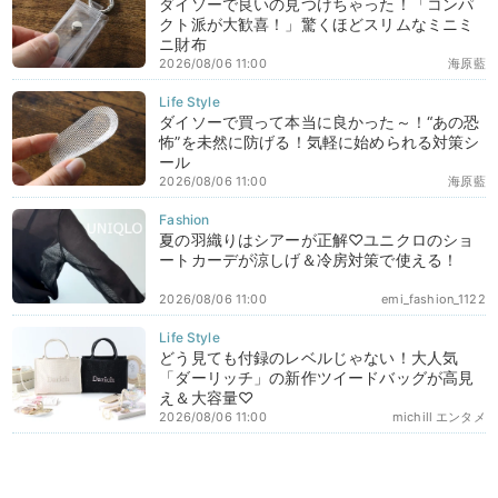
ダイソーで良いの見つけちゃった！「コンパ
クト派が大歓喜！」驚くほどスリムなミニミ
ニ財布
2026/08/06 11:00
海原藍
ダイソーで買って本当に良かった～！“あの恐
怖”を未然に防げる！気軽に始められる対策シ
ール
2026/08/06 11:00
海原藍
夏の羽織りはシアーが正解♡ユニクロのショ
ートカーデが涼しげ＆冷房対策で使える！
2026/08/06 11:00
emi_fashion_1122
どう見ても付録のレベルじゃない！大人気
「ダーリッチ」の新作ツイードバッグが高見
え＆大容量♡
2026/08/06 11:00
michill エンタメ