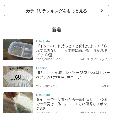
カテゴリランキングをもっと見る
新着
ダイソーのこれ持っとくと便利だよ～！「疲
れて気力ない…」って時に助かる！時短調理
グッズ3選
2026/08/07 11:00
michill ライフスタイル
155cmさんが着用レビュー♡GUの体型カバー
ペプラムTのNG＆OKコーデ
2026/08/07 11:00
KOMUGI
ダイソーで一度買ったら手放せない！「今ま
での苦労は一体…」ってくらい優秀なスポン
ジ3選
2026/08/07 11:00
michill ライフスタイル