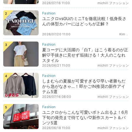
2026/07/16 11:00
michill ファッション
ユニクロvsGUのミニTを徹底比較！低身長さ
んの体型カバーにはどっちが正解？
2026/07/20 11:00
Kim．
夏コーデに大活躍の「白T」はこう着るのが正
解♡手抜きに見せず垢抜ける！大人のこなれ
スタイル
2026/06/21 11:00
michill ファッション
しまむらの夏服が可愛すぎる♡早い者勝ちだ
から急がなきゃ…！即かごIN推奨の新作アイ
テム5選
2026/07/16 08:00
michill ファッション
ユニクロからこんな可愛いボトム出るよ！6月
下旬の発売まで待てない♡新作スカート＆パ
ンツ5選
2026/06/18 11:00
michill ファッション