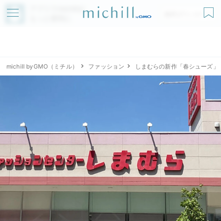
アプリでmichillが
無料ダウンロード
もっと便利に
michill byGMO（ミチル）
ファッション
しまむらの新作「春シューズ」