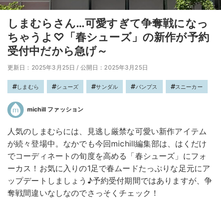
しまむらさん…可愛すぎて争奪戦になっ
ちゃうよ♡「春シューズ」の新作が予約
受付中だから急げ～
更新日：2025年3月25日
/
公開日：2025年3月25日
しまむら
シューズ
サンダル
パンプス
スニーカー
michill ファッション
人気のしまむらには、見逃し厳禁な可愛い新作アイテム
が続々登場中。なかでも今回michill編集部は、はくだけ
でコーディネートの旬度を高める「春シューズ」にフォ
ーカス！お気に入りの1足で春ムードたっぷりな足元にア
ップデートしましょう♪予約受付期間ではありますが、争
奪戦間違いなしなのでさっそくチェック！