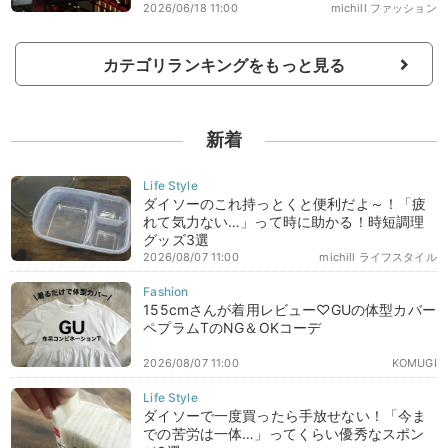
2026/06/18 11:00
michill ファッション
カテゴリランキングをもっと見る
新着
ダイソーのこれ持っとくと便利だよ～！「疲
れて気力ない…」って時に助かる！時短調理
グッズ3選
2026/08/07 11:00
michill ライフスタイル
155cmさんが着用レビュー♡GUの体型カバー
ペプラムTのNG＆OKコーデ
2026/08/07 11:00
KOMUGI
ダイソーで一度買ったら手放せない！「今ま
での苦労は一体…」ってくらい優秀なスポン