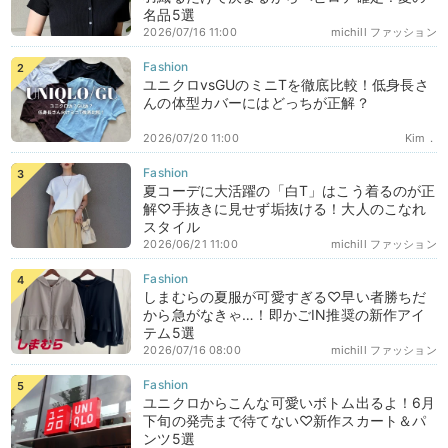
名品5選
2026/07/16 11:00
michill ファッション
ユニクロvsGUのミニTを徹底比較！低身長さ
んの体型カバーにはどっちが正解？
2026/07/20 11:00
Kim．
夏コーデに大活躍の「白T」はこう着るのが正
解♡手抜きに見せず垢抜ける！大人のこなれ
スタイル
2026/06/21 11:00
michill ファッション
しまむらの夏服が可愛すぎる♡早い者勝ちだ
から急がなきゃ…！即かごIN推奨の新作アイ
テム5選
2026/07/16 08:00
michill ファッション
ユニクロからこんな可愛いボトム出るよ！6月
下旬の発売まで待てない♡新作スカート＆パ
ンツ5選