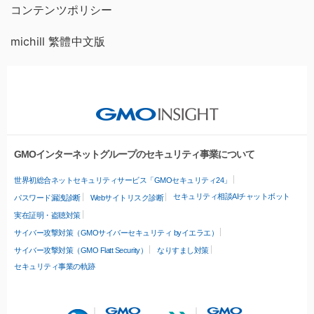
コンテンツポリシー
michill 繁體中文版
GMOインターネットグループのセキュリティ事業について
世界初総合ネットセキュリティサービス「GMOセキュリティ24」
セキュリティ相談AIチャットボット
パスワード漏洩診断
Webサイトリスク診断
実在証明・盗聴対策
サイバー攻撃対策（GMOサイバーセキュリティ byイエラエ）
サイバー攻撃対策（GMO Flatt Security）
なりすまし対策
セキュリティ事業の軌跡