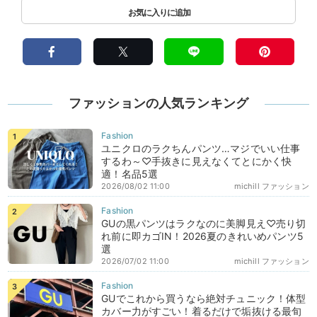
ファッションの人気ランキング
ユニクロのラクちんパンツ…マジでいい仕事
するわ～♡手抜きに見えなくてとにかく快
適！名品5選
2026/08/02 11:00
michill ファッション
GUの黒パンツはラクなのに美脚見え♡売り切
れ前に即カゴIN！2026夏のきれいめパンツ5
選
2026/07/02 11:00
michill ファッション
GUでこれから買うなら絶対チュニック！体型
カバー力がすごい！着るだけで垢抜ける最旬