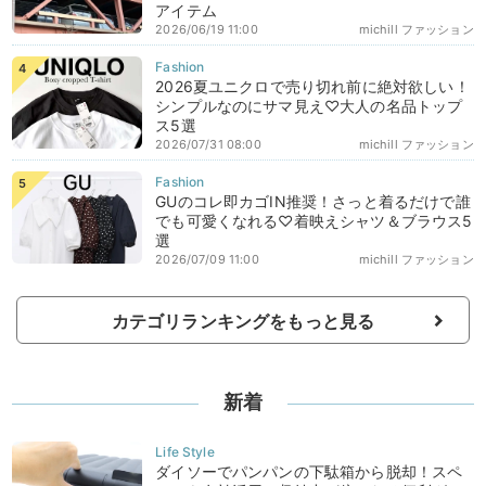
アイテム
2026/06/19 11:00
michill ファッション
2026夏ユニクロで売り切れ前に絶対欲しい！
シンプルなのにサマ見え♡大人の名品トップ
ス5選
2026/07/31 08:00
michill ファッション
GUのコレ即カゴIN推奨！さっと着るだけで誰
でも可愛くなれる♡着映えシャツ＆ブラウス5
選
2026/07/09 11:00
michill ファッション
カテゴリランキングをもっと見る
新着
ダイソーでパンパンの下駄箱から脱却！スペ