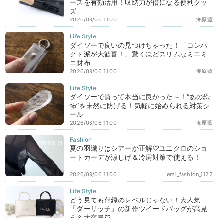
ースを有効活用！収納力が倍になる便利グッ
ズ
2026/08/06 11:00
海原藍
ダイソーで良いの見つけちゃった！「コンパ
クト派が大歓喜！」驚くほどスリムなミニミ
ニ財布
2026/08/06 11:00
海原藍
ダイソーで買って本当に良かった～！“あの恐
怖”を未然に防げる！気軽に始められる対策シ
ール
2026/08/06 11:00
海原藍
夏の羽織りはシアーが正解♡ユニクロのショ
ートカーデが涼しげ＆冷房対策で使える！
2026/08/06 11:00
emi_fashion_1122
どう見ても付録のレベルじゃない！大人気
「ダーリッチ」の新作ツイードバッグが高見
え＆大容量♡