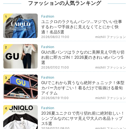
ファッションの人気ランキング
ユニクロのラクちんパンツ…マジでいい仕事
するわ～♡手抜きに見えなくてとにかく快
適！名品5選
2026/08/02 11:00
michill ファッション
GUの黒パンツはラクなのに美脚見え♡売り切
れ前に即カゴIN！2026夏のきれいめパンツ5
選
2026/07/02 11:00
michill ファッション
GUでこれから買うなら絶対チュニック！体型
カバー力がすごい！着るだけで垢抜ける最旬
アイテム
2026/06/19 11:00
michill ファッション
2026夏ユニクロで売り切れ前に絶対欲しい！
シンプルなのにサマ見え♡大人の名品トップ
ス5選
2026/07/31 08:00
michill ファッション