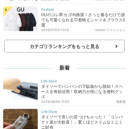
GUのコレ即カゴIN推奨！さっと着るだけで誰
でも可愛くなれる♡着映えシャツ＆ブラウス5
選
2026/07/09 11:00
michill ファッション
カテゴリランキングをもっと見る
新着
ダイソーでパンパンの下駄箱から脱却！スペ
ースを有効活用！収納力が倍になる便利グッ
ズ
2026/08/06 11:00
海原藍
ダイソーで良いの見つけちゃった！「コンパ
クト派が大歓喜！」驚くほどスリムなミニミ
ニ財布