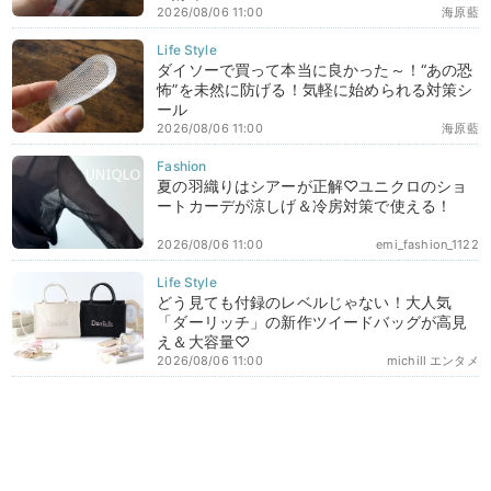
2026/08/06 11:00
海原藍
ダイソーで買って本当に良かった～！“あの恐
怖”を未然に防げる！気軽に始められる対策シ
ール
2026/08/06 11:00
海原藍
夏の羽織りはシアーが正解♡ユニクロのショ
ートカーデが涼しげ＆冷房対策で使える！
2026/08/06 11:00
emi_fashion_1122
どう見ても付録のレベルじゃない！大人気
「ダーリッチ」の新作ツイードバッグが高見
え＆大容量♡
2026/08/06 11:00
michill エンタメ