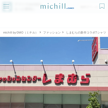
アプリでmichillが
無料ダウンロード
もっと便利に
michill byGMO（ミチル）
ファッション
しまむらの新作コラボTシャツ