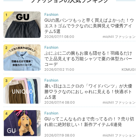
ファッションの人気ランキング
GUの黒パンツもっと早く買えばよかった！ウ
エストゴムでラクなのに美脚見え♡優秀アイ
テム5選
2026/07/11 08:00
michill ファッション
ぷにぷに二の腕もお腹も隠せる！羽織るだけ
で上品見えする万能シャツで夏の体型カバー
コーデ
2026/07/02 11:00
KOMUGI
暑い日はユニクロの「ワイドパンツ」が大優
勝♡ラクなのにおしゃれに見える！快適ボト
ム5選
2026/07/14 08:00
michill ファッション
GUってこんなものまで売ってるの！？売り切
れ前に絶対欲しい！新作アイテム6連発
2026/07/19 08:00
michill ファッション