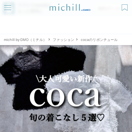
アプリでmichillが
無料ダウンロード
もっと便利に
michill byGMO（ミチル）
ファッション
cocaのリボンチュール