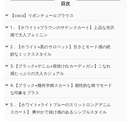
目次
【coca】リボンチュールブラウス
1．【ホワイト×ブラウンのサテンスカート】上品な光沢
感で大人フェミニン
2．【ホワイト×黒のサロペット】甘さとモード感の絶
妙なミックススタイル
3.【ブラック×デニム×肩掛け白カーディガン】こなれ
感たっぷりの大人カジュアル
4.【ブラック×幾何学柄スカート】個性的な柄でモード
な印象をプラス
5．【ホワイト×ライトブルーのスリットロングデニム
スカート】 爽やかで抜け感のあるシンプルスタイル