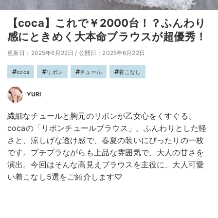
【coca】これで￥2000台！？ふんわり
感にときめく大本命ブラウスが超優秀！
更新日：2025年6月22日
/
公開日：2025年6月22日
coca
リボン
チュール
着こなし
YURI
繊細なチュールと胸元のリボンが乙女心をくすぐる、
cocaの「リボンチュールブラウス」。ふんわりとした軽
さと、涼しげな透け感で、春夏の装いにぴったりの一枚
です。プチプラながらも上品な雰囲気で、大人の甘さを
演出。今回はそんな高見えブラウスを主役に、大人可愛
い着こなし5選をご紹介します♡