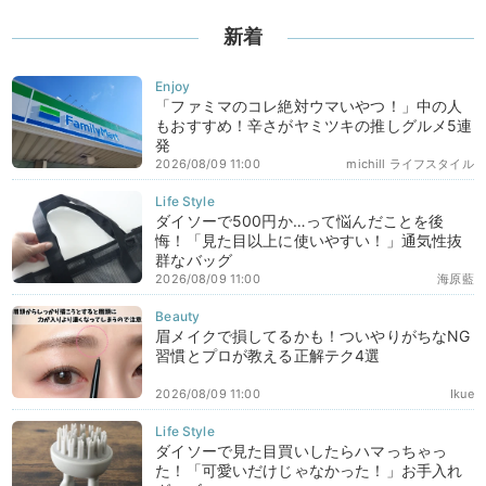
新着
「ファミマのコレ絶対ウマいやつ！」中の人
もおすすめ！辛さがヤミツキの推しグルメ5連
発
2026/08/09 11:00
michill ライフスタイル
ダイソーで500円か…って悩んだことを後
悔！「見た目以上に使いやすい！」通気性抜
群なバッグ
2026/08/09 11:00
海原藍
眉メイクで損してるかも！ついやりがちなNG
習慣とプロが教える正解テク4選
2026/08/09 11:00
Ikue
ダイソーで見た目買いしたらハマっちゃっ
た！「可愛いだけじゃなかった！」お手入れ