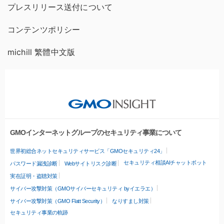
プレスリリース送付について
コンテンツポリシー
michill 繁體中文版
GMOインターネットグループのセキュリティ事業について
世界初総合ネットセキュリティサービス「GMOセキュリティ24」
セキュリティ相談AIチャットボット
パスワード漏洩診断
Webサイトリスク診断
実在証明・盗聴対策
サイバー攻撃対策（GMOサイバーセキュリティ byイエラエ）
サイバー攻撃対策（GMO Flatt Security）
なりすまし対策
セキュリティ事業の軌跡