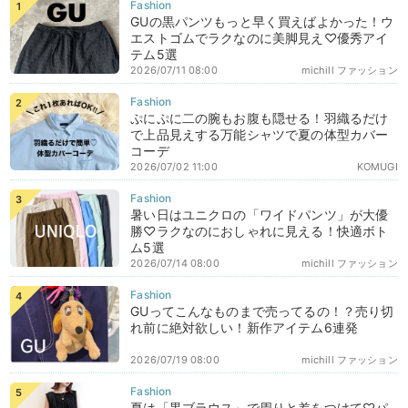
GUの黒パンツもっと早く買えばよかった！ウ
エストゴムでラクなのに美脚見え♡優秀アイ
テム5選
2026/07/11 08:00
michill ファッション
ぷにぷに二の腕もお腹も隠せる！羽織るだけ
で上品見えする万能シャツで夏の体型カバー
コーデ
2026/07/02 11:00
KOMUGI
暑い日はユニクロの「ワイドパンツ」が大優
勝♡ラクなのにおしゃれに見える！快適ボト
ム5選
2026/07/14 08:00
michill ファッション
GUってこんなものまで売ってるの！？売り切
れ前に絶対欲しい！新作アイテム6連発
2026/07/19 08:00
michill ファッション
夏は「黒ブラウス」で周りと差をつけて♡パ