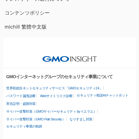
コンテンツポリシー
michill 繁體中文版
GMOインターネットグループのセキュリティ事業について
世界初総合ネットセキュリティサービス「GMOセキュリティ24」
セキュリティ相談AIチャットボット
パスワード漏洩診断
Webサイトリスク診断
実在証明・盗聴対策
サイバー攻撃対策（GMOサイバーセキュリティ byイエラエ）
サイバー攻撃対策（GMO Flatt Security）
なりすまし対策
セキュリティ事業の軌跡