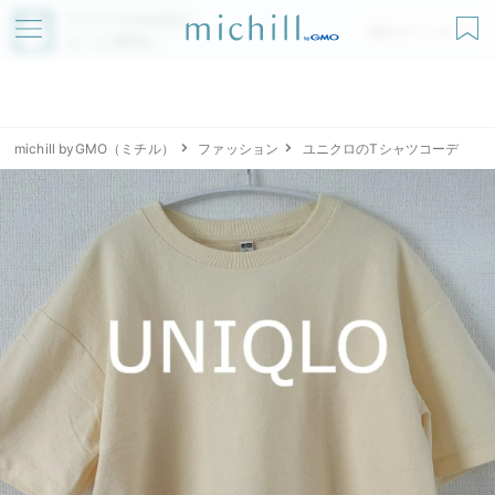
アプリでmichillが
無料ダウンロード
もっと便利に
michill byGMO（ミチル）
ファッション
ユニクロのTシャツコーデ