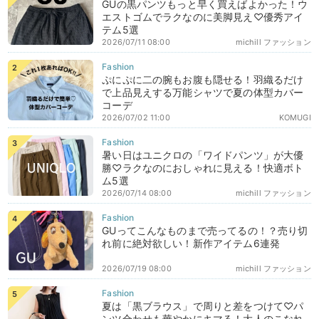
GUの黒パンツもっと早く買えばよかった！ウ
エストゴムでラクなのに美脚見え♡優秀アイ
テム5選
2026/07/11 08:00
michill ファッション
ぷにぷに二の腕もお腹も隠せる！羽織るだけ
で上品見えする万能シャツで夏の体型カバー
コーデ
2026/07/02 11:00
KOMUGI
暑い日はユニクロの「ワイドパンツ」が大優
勝♡ラクなのにおしゃれに見える！快適ボト
ム5選
2026/07/14 08:00
michill ファッション
GUってこんなものまで売ってるの！？売り切
れ前に絶対欲しい！新作アイテム6連発
2026/07/19 08:00
michill ファッション
夏は「黒ブラウス」で周りと差をつけて♡パ
ンツ合わせも華やかにキマる！大人のこなれ