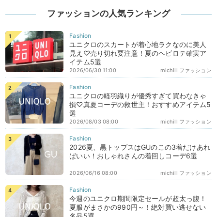
ファッションの人気ランキング
ユニクロのスカートが着心地ラクなのに美人
見え♡売り切れ要注意！夏のヘビロテ確実ア
イテム5選
2026/06/30 11:00
michill ファッション
ユニクロの軽羽織りが優秀すぎて買わなきゃ
損♡真夏コーデの救世主！おすすめアイテム5
選
2026/08/03 08:00
michill ファッション
2026夏、黒トップスはGUのこの3着だけあれ
ばいい！おしゃれさんの着回しコーデ6選
2026/06/16 08:00
michill ファッション
今週のユニクロ期間限定セールが超太っ腹！
夏服がまさかの990円～！絶対買い逃せない
名品5選