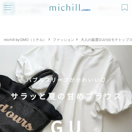
アプリでmichillが
無料ダウンロード
もっと便利に
michill byGMO（ミチル）
ファッション
大人の厳選GUの白モテトップ