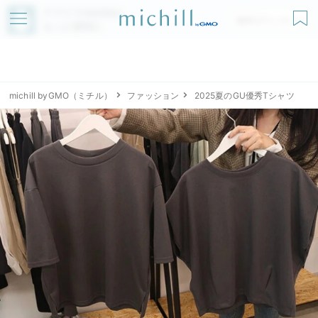
アプリでmichillが
無料ダウンロード
もっと便利に
michill byGMO（ミチル）
ファッション
2025夏のGU優秀Tシャツ