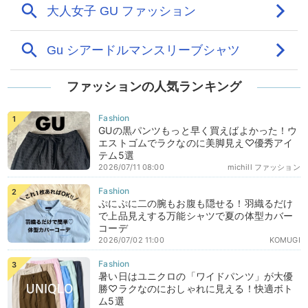
ファッションの人気ランキング
GUの黒パンツもっと早く買えばよかった！ウ
エストゴムでラクなのに美脚見え♡優秀アイ
テム5選
2026/07/11 08:00
michill ファッション
ぷにぷに二の腕もお腹も隠せる！羽織るだけ
で上品見えする万能シャツで夏の体型カバー
コーデ
2026/07/02 11:00
KOMUGI
暑い日はユニクロの「ワイドパンツ」が大優
勝♡ラクなのにおしゃれに見える！快適ボト
ム5選