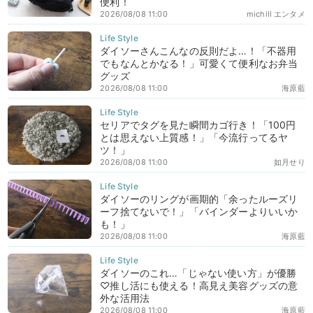
便利！
2026/08/08 11:00
michill エンタメ
ダイソーさんこんなの反則だよ…！「不器用
でもなんとかなる！」可愛くて便利なお弁当
グッズ
2026/08/08 11:00
海原藍
セリアでタグを見た瞬間カゴ行き！「100円
とは思えない上質感！」「今流行ってるヤ
ツ！」
2026/08/08 11:00
如月せり
ダイソーのリングが画期的「余ったルーズリ
ーフ捨てないで！」「バインダーよりいいか
も！」
2026/08/08 11:00
海原藍
ダイソーのこれ…「じゃない使い方」が優勝
♡推し活にも使える！高見え美容グッズの意
外な活用法
2026/08/08 11:00
海原藍