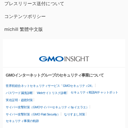
プレスリリース送付について
コンテンツポリシー
michill 繁體中文版
GMOインターネットグループのセキュリティ事業について
世界初総合ネットセキュリティサービス「GMOセキュリティ24」
セキュリティ相談AIチャットボット
パスワード漏洩診断
Webサイトリスク診断
実在証明・盗聴対策
サイバー攻撃対策（GMOサイバーセキュリティ byイエラエ）
サイバー攻撃対策（GMO Flatt Security）
なりすまし対策
セキュリティ事業の軌跡