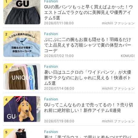
GUの黒パンツもっと早く買えばよかった！ウ
エストゴムでラクなのに美脚見え♡優秀アイ
テム5選
2026/07/11 08:00
michill ファッション
ぷにぷに二の腕もお腹も隠せる！羽織るだけ
で上品見えする万能シャツで夏の体型カバー
コーデ
2026/07/02 11:00
KOMUGI
暑い日はユニクロの「ワイドパンツ」が大優
勝♡ラクなのにおしゃれに見える！快適ボト
ム5選
2026/07/14 08:00
michill ファッション
GUってこんなものまで売ってるの！？売り切
れ前に絶対欲しい！新作アイテム6連発
2026/07/19 08:00
michill ファッション
夏は「黒ブラウス」で周りと差をつけて♡パ