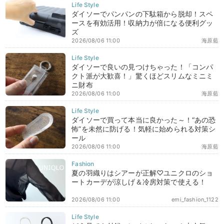
ダイソーでパンパンの下駄箱から脱却！スペ
ースを有効活用！収納力が倍になる便利グッ
ズ
2026/08/06 11:00
海原藍
ダイソーで良いの見つけちゃった！「コンパ
クト派が大歓喜！」驚くほどスリムなミニミ
ニ財布
2026/08/06 11:00
海原藍
ダイソーで買って本当に良かった～！“あの恐
怖”を未然に防げる！気軽に始められる対策シ
ール
2026/08/06 11:00
海原藍
夏の羽織りはシアーが正解♡ユニクロのショ
ートカーデが涼しげ＆冷房対策で使える！
2026/08/06 11:00
emi_fashion_1122