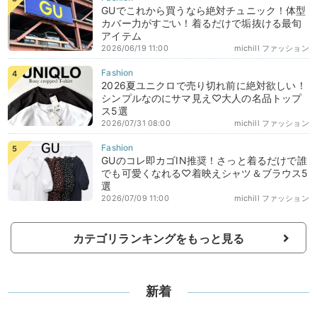
GUでこれから買うなら絶対チュニック！体型
カバー力がすごい！着るだけで垢抜ける最旬
アイテム
2026/06/19 11:00
michill ファッション
2026夏ユニクロで売り切れ前に絶対欲しい！
シンプルなのにサマ見え♡大人の名品トップ
ス5選
2026/07/31 08:00
michill ファッション
GUのコレ即カゴIN推奨！さっと着るだけで誰
でも可愛くなれる♡着映えシャツ＆ブラウス5
選
2026/07/09 11:00
michill ファッション
カテゴリランキングをもっと見る
新着