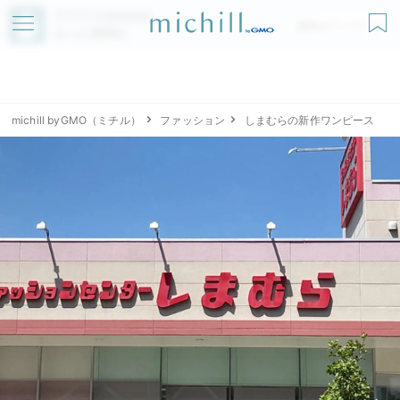
アプリでmichillが
無料ダウンロード
もっと便利に
michill byGMO（ミチル）
ファッション
しまむらの新作ワンピース