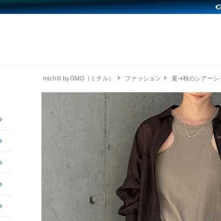
michill byGMO（ミチル）
ファッション
夏→秋のシアーシ