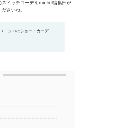
イッチコーデをmichill編集部が
くださいね。
♡ユニクロのショートカーデ
る！