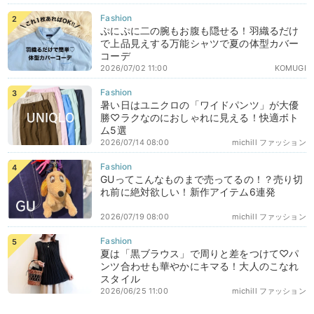
ぷにぷに二の腕もお腹も隠せる！羽織るだけ
で上品見えする万能シャツで夏の体型カバー
コーデ
2026/07/02 11:00
KOMUGI
暑い日はユニクロの「ワイドパンツ」が大優
勝♡ラクなのにおしゃれに見える！快適ボト
ム5選
2026/07/14 08:00
michill ファッション
GUってこんなものまで売ってるの！？売り切
れ前に絶対欲しい！新作アイテム6連発
2026/07/19 08:00
michill ファッション
夏は「黒ブラウス」で周りと差をつけて♡パ
ンツ合わせも華やかにキマる！大人のこなれ
スタイル
2026/06/25 11:00
michill ファッション