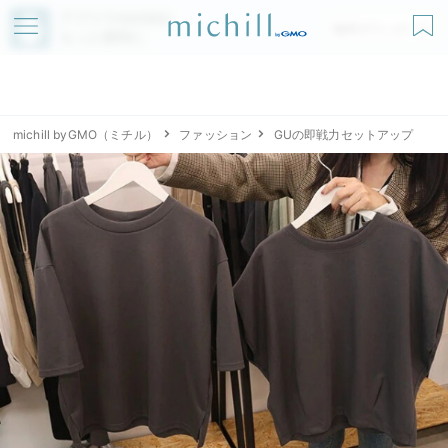
アプリでmichillが
無料ダウンロード
もっと便利に
michill byGMO（ミチル）
ファッション
GUの即戦力セットアップ