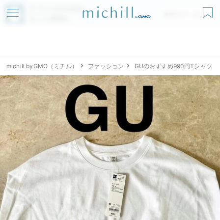
アプリでmichillが
無料ダウンロード
もっと便利に
michill byGMO（ミチル）
ファッション
GUのおすすめ990円Tシャツ