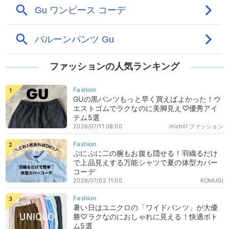
ファッションの人気ランキング
GUの黒パンツもっと早く買えばよかった！ウ
エストゴムでラクなのに美脚見え♡優秀アイ
テム5選
2026/07/11 08:00
michill ファッション
ぷにぷに二の腕もお腹も隠せる！羽織るだけ
で上品見えする万能シャツで夏の体型カバー
コーデ
2026/07/02 11:00
KOMUGI
暑い日はユニクロの「ワイドパンツ」が大優
勝♡ラクなのにおしゃれに見える！快適ボト
ム5選