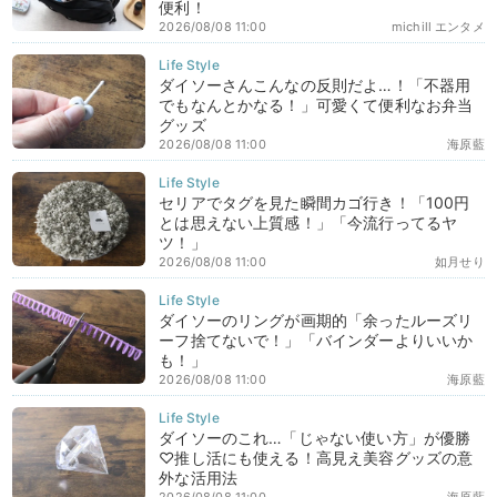
便利！
2026/08/08 11:00
michill エンタメ
ダイソーさんこんなの反則だよ…！「不器用
でもなんとかなる！」可愛くて便利なお弁当
グッズ
2026/08/08 11:00
海原藍
セリアでタグを見た瞬間カゴ行き！「100円
とは思えない上質感！」「今流行ってるヤ
ツ！」
2026/08/08 11:00
如月せり
ダイソーのリングが画期的「余ったルーズリ
ーフ捨てないで！」「バインダーよりいいか
も！」
2026/08/08 11:00
海原藍
ダイソーのこれ…「じゃない使い方」が優勝
♡推し活にも使える！高見え美容グッズの意
外な活用法
2026/08/08 11:00
海原藍