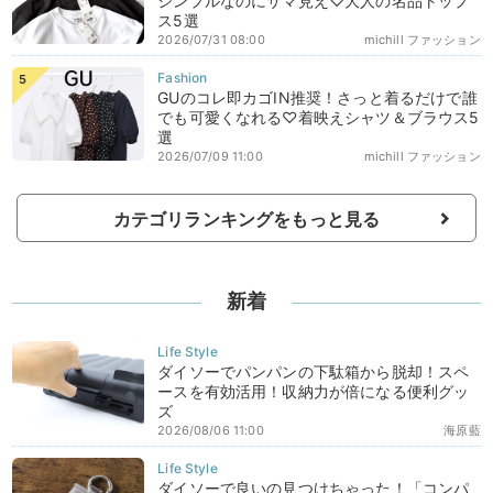
シンプルなのにサマ見え♡大人の名品トップ
ス5選
2026/07/31 08:00
michill ファッション
GUのコレ即カゴIN推奨！さっと着るだけで誰
でも可愛くなれる♡着映えシャツ＆ブラウス5
選
2026/07/09 11:00
michill ファッション
カテゴリランキングをもっと見る
新着
ダイソーでパンパンの下駄箱から脱却！スペ
ースを有効活用！収納力が倍になる便利グッ
ズ
2026/08/06 11:00
海原藍
ダイソーで良いの見つけちゃった！「コンパ