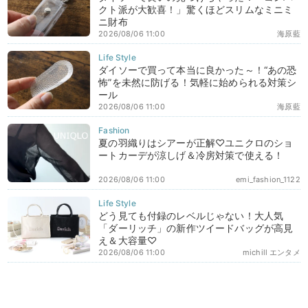
クト派が大歓喜！」驚くほどスリムなミニミ
ニ財布
2026/08/06 11:00
海原藍
ダイソーで買って本当に良かった～！“あの恐
怖”を未然に防げる！気軽に始められる対策シ
ール
2026/08/06 11:00
海原藍
夏の羽織りはシアーが正解♡ユニクロのショ
ートカーデが涼しげ＆冷房対策で使える！
2026/08/06 11:00
emi_fashion_1122
どう見ても付録のレベルじゃない！大人気
「ダーリッチ」の新作ツイードバッグが高見
え＆大容量♡
2026/08/06 11:00
michill エンタメ