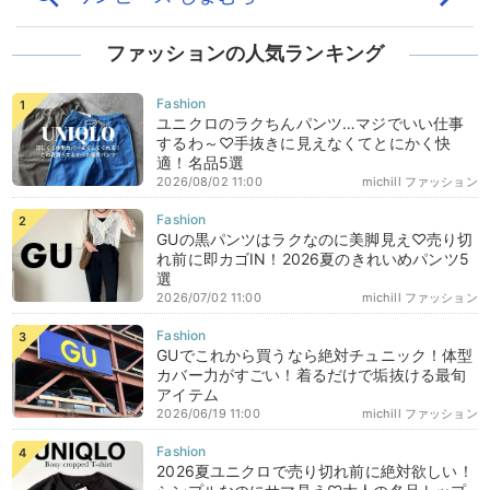
ファッションの人気ランキング
ユニクロのラクちんパンツ…マジでいい仕事
するわ～♡手抜きに見えなくてとにかく快
適！名品5選
2026/08/02 11:00
michill ファッション
GUの黒パンツはラクなのに美脚見え♡売り切
れ前に即カゴIN！2026夏のきれいめパンツ5
選
2026/07/02 11:00
michill ファッション
GUでこれから買うなら絶対チュニック！体型
カバー力がすごい！着るだけで垢抜ける最旬
アイテム
2026/06/19 11:00
michill ファッション
2026夏ユニクロで売り切れ前に絶対欲しい！