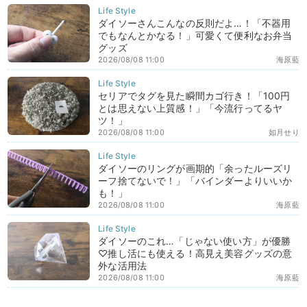
ダイソーさんこんなの反則だよ…！「不器用
でもなんとかなる！」可愛くて便利なお弁当
グッズ
2026/08/08 11:00
海原藍
セリアでタグを見た瞬間カゴ行き！「100円
とは思えない上質感！」「今流行ってるヤ
ツ！」
2026/08/08 11:00
如月せり
ダイソーのリングが画期的「余ったルーズリ
ーフ捨てないで！」「バインダーよりいいか
も！」
2026/08/08 11:00
海原藍
ダイソーのこれ…「じゃない使い方」が優勝
♡推し活にも使える！高見え美容グッズの意
外な活用法
2026/08/08 11:00
海原藍