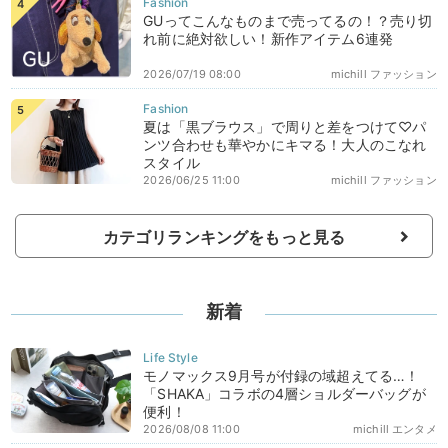
GUってこんなものまで売ってるの！？売り切
れ前に絶対欲しい！新作アイテム6連発
2026/07/19 08:00
michill ファッション
夏は「黒ブラウス」で周りと差をつけて♡パ
ンツ合わせも華やかにキマる！大人のこなれ
スタイル
2026/06/25 11:00
michill ファッション
カテゴリランキングをもっと見る
新着
モノマックス9月号が付録の域超えてる…！
「SHAKA」コラボの4層ショルダーバッグが
便利！
2026/08/08 11:00
michill エンタメ