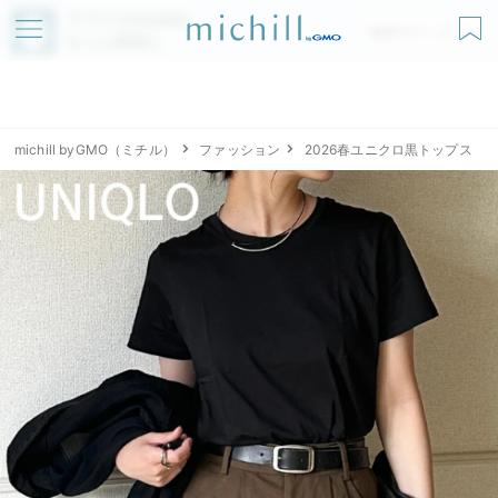
アプリでmichillが
無料ダウンロード
もっと便利に
michill byGMO（ミチル）
ファッション
2026春ユニクロ黒トップス