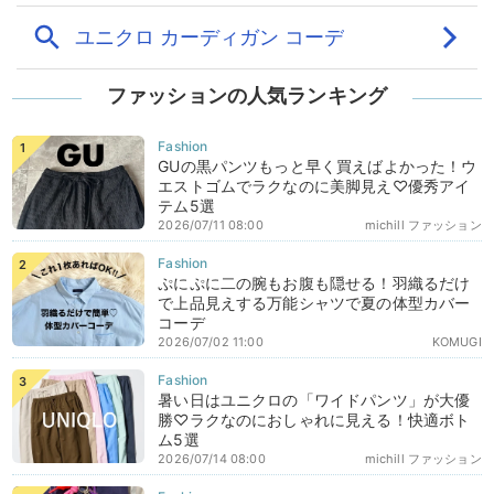
ファッションの人気ランキング
GUの黒パンツもっと早く買えばよかった！ウ
エストゴムでラクなのに美脚見え♡優秀アイ
テム5選
2026/07/11 08:00
michill ファッション
ぷにぷに二の腕もお腹も隠せる！羽織るだけ
で上品見えする万能シャツで夏の体型カバー
コーデ
2026/07/02 11:00
KOMUGI
暑い日はユニクロの「ワイドパンツ」が大優
勝♡ラクなのにおしゃれに見える！快適ボト
ム5選
2026/07/14 08:00
michill ファッション