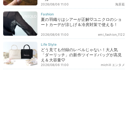
2026/08/06 11:00
海原藍
夏の羽織りはシアーが正解♡ユニクロのショ
ートカーデが涼しげ＆冷房対策で使える！
2026/08/06 11:00
emi_fashion_1122
どう見ても付録のレベルじゃない！大人気
「ダーリッチ」の新作ツイードバッグが高見
え＆大容量♡
2026/08/06 11:00
michill エンタメ