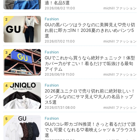
適！名品5選
2026/08/02 11:00
michill ファッション
GUの黒パンツはラクなのに美脚見え♡売り切
れ前に即カゴIN！2026夏のきれいめパンツ5
選
2026/07/02 11:00
michill ファッション
GUでこれから買うなら絶対チュニック！体型
カバー力がすごい！着るだけで垢抜ける最旬
アイテム
2026/06/19 11:00
michill ファッション
2026夏ユニクロで売り切れ前に絶対欲しい！
シンプルなのにサマ見え♡大人の名品トップ
ス5選
2026/07/31 08:00
michill ファッション
GUのコレ即カゴIN推奨！さっと着るだけで誰
でも可愛くなれる♡着映えシャツ＆ブラウス5
選