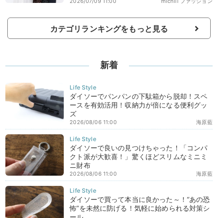
2026/07/09 11:00
michill ファッション
カテゴリランキングをもっと見る
新着
ダイソーでパンパンの下駄箱から脱却！スペ
ースを有効活用！収納力が倍になる便利グッ
ズ
2026/08/06 11:00
海原藍
ダイソーで良いの見つけちゃった！「コンパ
クト派が大歓喜！」驚くほどスリムなミニミ
ニ財布
2026/08/06 11:00
海原藍
ダイソーで買って本当に良かった～！“あの恐
怖”を未然に防げる！気軽に始められる対策シ
ール