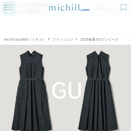
アプリでmichillが
無料ダウンロード
もっと便利に
michill byGMO（ミチル）
ファッション
2026春夏GUワンピース