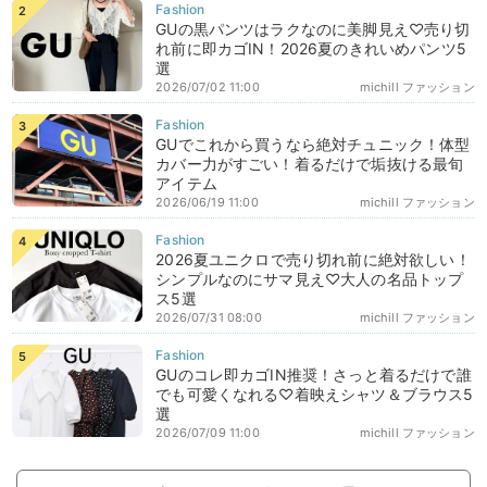
GUの黒パンツはラクなのに美脚見え♡売り切
れ前に即カゴIN！2026夏のきれいめパンツ5
選
2026/07/02 11:00
michill ファッション
GUでこれから買うなら絶対チュニック！体型
カバー力がすごい！着るだけで垢抜ける最旬
アイテム
2026/06/19 11:00
michill ファッション
2026夏ユニクロで売り切れ前に絶対欲しい！
シンプルなのにサマ見え♡大人の名品トップ
ス5選
2026/07/31 08:00
michill ファッション
GUのコレ即カゴIN推奨！さっと着るだけで誰
でも可愛くなれる♡着映えシャツ＆ブラウス5
選
2026/07/09 11:00
michill ファッション