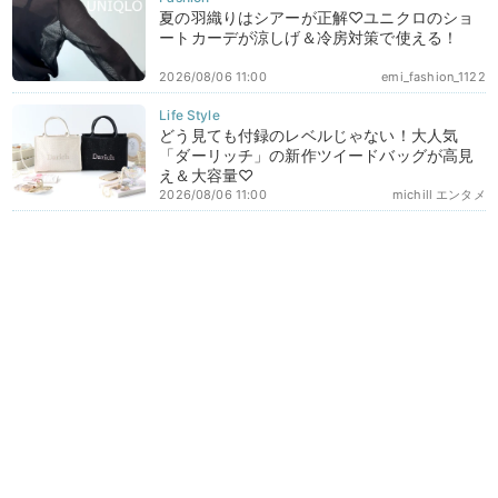
夏の羽織りはシアーが正解♡ユニクロのショ
ートカーデが涼しげ＆冷房対策で使える！
2026/08/06 11:00
emi_fashion_1122
どう見ても付録のレベルじゃない！大人気
「ダーリッチ」の新作ツイードバッグが高見
え＆大容量♡
2026/08/06 11:00
michill エンタメ