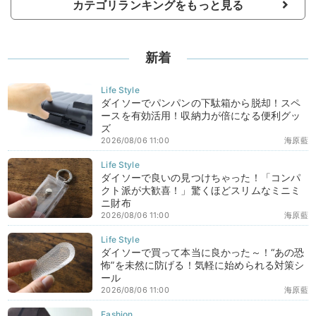
カテゴリランキングをもっと見る
新着
ダイソーでパンパンの下駄箱から脱却！スペ
ースを有効活用！収納力が倍になる便利グッ
ズ
2026/08/06 11:00
海原藍
ダイソーで良いの見つけちゃった！「コンパ
クト派が大歓喜！」驚くほどスリムなミニミ
ニ財布
2026/08/06 11:00
海原藍
ダイソーで買って本当に良かった～！“あの恐
怖”を未然に防げる！気軽に始められる対策シ
ール
2026/08/06 11:00
海原藍