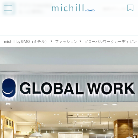
アプリでmichillが
無料ダウンロード
もっと便利に
michill byGMO（ミチル）
ファッション
グローバルワークカーディガン