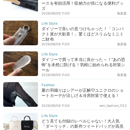
ースを有効活用！収納力が倍になる便利グッ
ズ
2026/08/06 11:00
海原藍
ダイソーで良いの見つけちゃった！「コンパ
クト派が大歓喜！」驚くほどスリムなミニミ
ニ財布
2026/08/06 11:00
海原藍
ダイソーで買って本当に良かった～！“あの恐
怖”を未然に防げる！気軽に始められる対策シ
ール
2026/08/06 11:00
海原藍
夏の羽織りはシアーが正解♡ユニクロのショ
ートカーデが涼しげ＆冷房対策で使える！
2026/08/06 11:00
emi_fashion_1122
どう見ても付録のレベルじゃない！大人気
「ダーリッチ」の新作ツイードバッグが高見