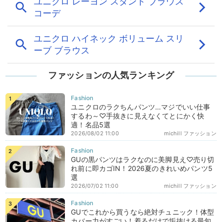
ファッションの人気ランキング
ユニクロのラクちんパンツ…マジでいい仕事
するわ～♡手抜きに見えなくてとにかく快
適！名品5選
2026/08/02 11:00
michill ファッション
GUの黒パンツはラクなのに美脚見え♡売り切
れ前に即カゴIN！2026夏のきれいめパンツ5
選
2026/07/02 11:00
michill ファッション
GUでこれから買うなら絶対チュニック！体型
カバー力がすごい！着るだけで垢抜ける最旬