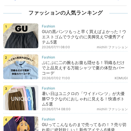
ファッションの人気ランキング
GUの黒パンツもっと早く買えばよかった！ウ
エストゴムでラクなのに美脚見え♡優秀アイ
テム5選
2026/07/11 08:00
michill ファッション
ぷにぷに二の腕もお腹も隠せる！羽織るだけ
で上品見えする万能シャツで夏の体型カバー
コーデ
2026/07/02 11:00
KOMUGI
暑い日はユニクロの「ワイドパンツ」が大優
勝♡ラクなのにおしゃれに見える！快適ボト
ム5選
2026/07/14 08:00
michill ファッション
GUってこんなものまで売ってるの！？売り切
れ前に絶対欲しい！新作アイテム6連発