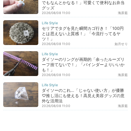
でもなんとかなる！」可愛くて便利なお弁当
グッズ
2026/08/08 11:00
海原藍
セリアでタグを見た瞬間カゴ行き！「100円
とは思えない上質感！」「今流行ってるヤ
ツ！」
2026/08/08 11:00
如月せり
ダイソーのリングが画期的「余ったルーズリ
ーフ捨てないで！」「バインダーよりいいか
も！」
2026/08/08 11:00
海原藍
ダイソーのこれ…「じゃない使い方」が優勝
♡推し活にも使える！高見え美容グッズの意
外な活用法
2026/08/08 11:00
海原藍