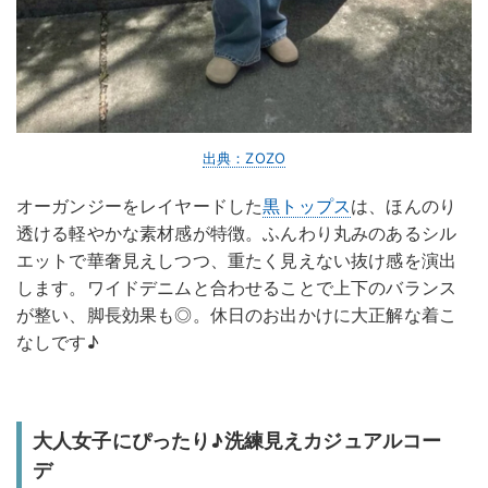
出典：ZOZO
オーガンジーをレイヤードした
黒トップス
は、ほんのり
透ける軽やかな素材感が特徴。ふんわり丸みのあるシル
エットで華奢見えしつつ、重たく見えない抜け感を演出
します。ワイドデニムと合わせることで上下のバランス
が整い、脚長効果も◎。休日のお出かけに大正解な着こ
なしです♪
大人女子にぴったり♪洗練見えカジュアルコー
デ