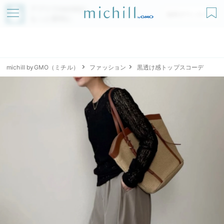
アプリでmichillが
無料ダウンロード
もっと便利に
michill byGMO（ミチル）
ファッション
黒透け感トップスコーデ