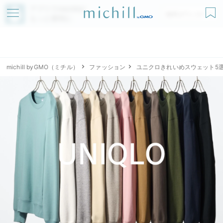
アプリでmichillが
無料ダウンロード
もっと便利に
michill byGMO（ミチル）
ファッション
ユニクロきれいめスウェット5