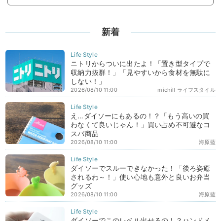
新着
ニトリからついに出たよ！「置き型タイプで
収納力抜群！」「見やすいから食材を無駄に
しない！」
2026/08/10 11:00
michill ライフスタイル
え…ダイソーにもあるの！？「もう高いの買
わなくて良いじゃん！」買い占め不可避なコ
スパ商品
2026/08/10 11:00
海原藍
ダイソーでスルーできなかった！「後ろ姿癒
されるわ～！」使い心地も意外と良いお弁当
グッズ
2026/08/10 11:00
海原藍
ダイソーでこのレベル出せるの！？ハンドメ