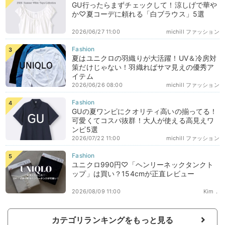
GU行ったらまずチェックして！涼しげで華や
か♡夏コーデに頼れる「白ブラウス」5選
2026/06/27 11:00
michill ファッション
夏はユニクロの羽織りが大活躍！UV＆冷房対
策だけじゃない！羽織ればサマ見えの優秀ア
イテム
2026/06/26 08:00
michill ファッション
GUの夏ワンピにクオリティ高いの揃ってる！
可愛くてコスパ抜群！大人が使える高見えワ
ンピ5選
2026/07/22 11:00
michill ファッション
ユニクロ990円♡「ヘンリーネックタンクト
ップ」は買い？154cmが正直レビュー
2026/08/09 11:00
Kim．
カテゴリランキングをもっと見る