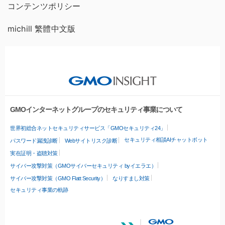
コンテンツポリシー
michill 繁體中文版
GMOインターネットグループのセキュリティ事業について
世界初総合ネットセキュリティサービス「GMOセキュリティ24」
セキュリティ相談AIチャットボット
パスワード漏洩診断
Webサイトリスク診断
実在証明・盗聴対策
サイバー攻撃対策（GMOサイバーセキュリティ byイエラエ）
サイバー攻撃対策（GMO Flatt Security）
なりすまし対策
セキュリティ事業の軌跡