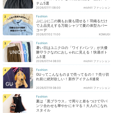
テム5選
2026/07/11 08:00
michill ファッション
ぷにぷに二の腕もお腹も隠せる！羽織るだけ
で上品見えする万能シャツで夏の体型カバー
コーデ
2026/07/02 11:00
KOMUGI
暑い日はユニクロの「ワイドパンツ」が大優
勝♡ラクなのにおしゃれに見える！快適ボト
ム5選
2026/07/14 08:00
michill ファッション
GUってこんなものまで売ってるの！？売り切
れ前に絶対欲しい！新作アイテム6連発
2026/07/19 08:00
michill ファッション
夏は「黒ブラウス」で周りと差をつけて♡パ
ンツ合わせも華やかにキマる！大人のこなれ
スタイル